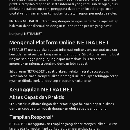
praktis, tampilan responsif, serta informasi yang tersusun dengan jelas.
Melalui netralbetcup.com, pengguna dapat menikmati pengalaman
digital yang nyaman dari komputer, tablet, maupun perangkat seluler.
Platform NETRALBET dirancang dengan navigasi sederhana agar setiap
halaman dapat ditemukan dengan mudah tanpa proses yang rumit.
Kunjungi NETRALBET
Mengenal Platform Online NETRALBET
NETRALBET menyediakan pusat informasi online yang mengutamakan
kemudahan akses dan kenyamanan pengguna. Struktur halaman dibuat
ringkas sehingga pengunjung dapat memahami isi situs dan
menemukan informasi penting dengan lebih cepat.
Situs resmi NETRALBET dapat diakses melalui
netralbetcup.com
.
Tampilan halaman menyesuaikan berbagai ukuran layar sehingga tetap
nyaman dibuka melalui desktop maupun smartphone.
Keunggulan NETRALBET
Akses Cepat dan Praktis
Struktur situs dibuat ringan dan teratur agar halaman dapat diakses
dengan cepat serta mudah digunakan oleh setiap pengunjung.
Tampilan Responsif
NETRALBET menggunakan tampilan yang dapat menyesuaikan ukuran
layar pada komputer, laptop, tablet, dan perangkat seluler.