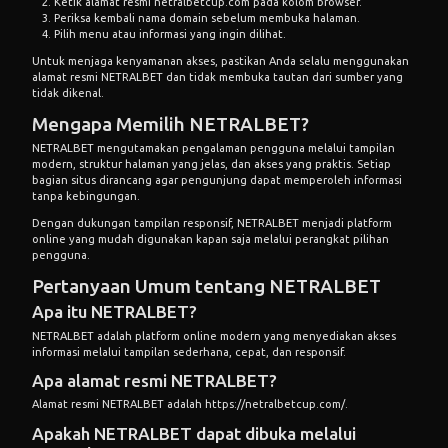
Ketik alamat resmi netralbetcup.com pada kolom browser.
Periksa kembali nama domain sebelum membuka halaman.
Pilih menu atau informasi yang ingin dilihat.
Untuk menjaga kenyamanan akses, pastikan Anda selalu menggunakan
alamat resmi NETRALBET dan tidak membuka tautan dari sumber yang
tidak dikenal.
Mengapa Memilih NETRALBET?
NETRALBET mengutamakan pengalaman pengguna melalui tampilan
modern, struktur halaman yang jelas, dan akses yang praktis. Setiap
bagian situs dirancang agar pengunjung dapat memperoleh informasi
tanpa kebingungan.
Dengan dukungan tampilan responsif, NETRALBET menjadi platform
online yang mudah digunakan kapan saja melalui perangkat pilihan
pengguna.
Pertanyaan Umum tentang NETRALBET
Apa itu NETRALBET?
NETRALBET adalah platform online modern yang menyediakan akses
informasi melalui tampilan sederhana, cepat, dan responsif.
Apa alamat resmi NETRALBET?
Alamat resmi NETRALBET adalah
https://netralbetcup.com/
.
Apakah NETRALBET dapat dibuka melalui