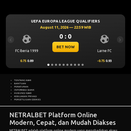
FA EUROPA LEAGUE QUALIFIERS
August 11, 2026 — 22:59 WIB
Augu
0 : 0
Previous
Next
BET NOW
9
Larne FC
Sevilla
-0.75
0.93
0.25
0.95
TENTANG KAMI
BANTUAN
PERATURAN
INFORMASI BANK
HUBUNGI KAMI
KEBIJAKAN PRIVASI
PERSETUJUAN COOKIES
NETRALBET Platform Online
Modern, Cepat, dan Mudah Diakses
NETRALBET adalah platform online modern yang menghadirkan akses