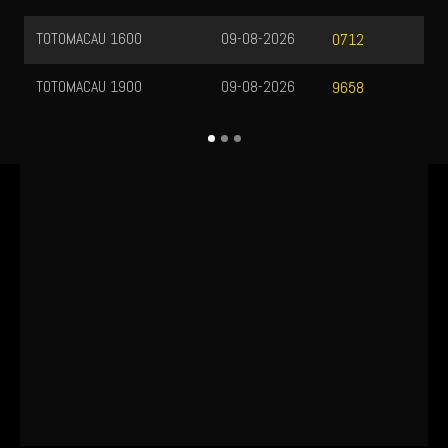
TOTOMACAU 1600
09-08-2026
0712
TOTOMACAU 1900
09-08-2026
9658