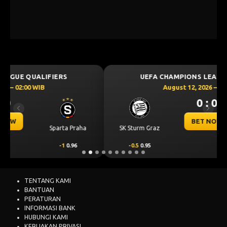
UEFA CHAMPIONS LEAGUE QUALIFIERS
August 12, 2026 — 01:30 WIB
0 : 0
Previous
Next
BET NOW
SK Sturm Graz
Fenerbahce
-0.5
0.95
0.5
0.87
TENTANG KAMI
BANTUAN
PERATURAN
INFORMASI BANK
HUBUNGI KAMI
KEBIJAKAN PRIVASI