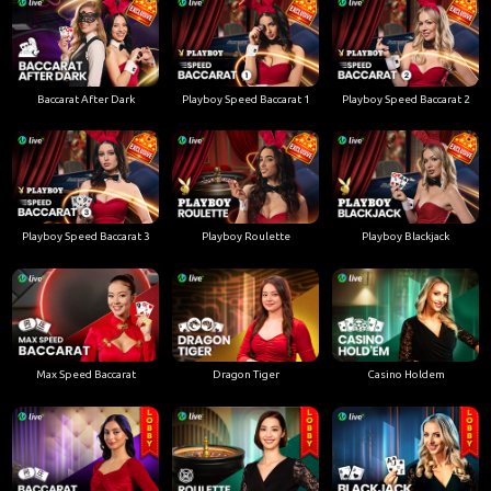
Baccarat After Dark
Playboy Speed Baccarat 1
Playboy Speed Baccarat 2
Playboy Speed Baccarat 3
Playboy Roulette
Playboy Blackjack
Max Speed Baccarat
Dragon Tiger
Casino Holdem