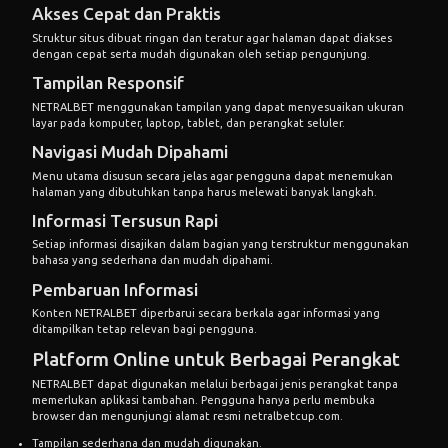
Akses Cepat dan Praktis
Struktur situs dibuat ringan dan teratur agar halaman dapat diakses
dengan cepat serta mudah digunakan oleh setiap pengunjung.
Tampilan Responsif
NETRALBET menggunakan tampilan yang dapat menyesuaikan ukuran
layar pada komputer, laptop, tablet, dan perangkat seluler.
Navigasi Mudah Dipahami
Menu utama disusun secara jelas agar pengguna dapat menemukan
halaman yang dibutuhkan tanpa harus melewati banyak langkah.
Informasi Tersusun Rapi
Setiap informasi disajikan dalam bagian yang terstruktur menggunakan
bahasa yang sederhana dan mudah dipahami.
Pembaruan Informasi
Konten NETRALBET diperbarui secara berkala agar informasi yang
ditampilkan tetap relevan bagi pengguna.
Platform Online untuk Berbagai Perangkat
NETRALBET dapat digunakan melalui berbagai jenis perangkat tanpa
memerlukan aplikasi tambahan. Pengguna hanya perlu membuka
browser dan mengunjungi alamat resmi netralbetcup.com.
Tampilan sederhana dan mudah digunakan.