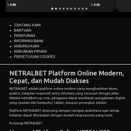
-0.5
0.95
0.5
0.87
TENTANG KAMI
BANTUAN
PERATURAN
INFORMASI BANK
HUBUNGI KAMI
KEBIJAKAN PRIVASI
PERSETUJUAN COOKIES
NETRALBET Platform Online Modern,
Cepat, dan Mudah Diakses
NETRALBET adalah platform online modern yang menghadirkan akses
praktis, tampilan responsif, serta informasi yang tersusun dengan jelas.
Melalui netralbetcup.com, pengguna dapat menikmati pengalaman digital
yang nyaman dari komputer, tablet, maupun perangkat seluler.
Platform NETRALBET dirancang dengan navigasi sederhana agar setiap
halaman dapat ditemukan dengan mudah tanpa proses yang rumit.
Kunjungi NETRALBET