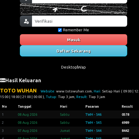
Remember Me
Masuk
Daftar Sekarang
Desktop
Wap
Hasil Keluaran
TOTO WUHAN
Website:
www.totowuhan.com
, Hari:
Setiap Hari ( 09:00 | 12:
15:00 | 18:00 | 21:00 | 00:00 )
, Tutup:
Tiap 3 jam
, Result:
Tiap 3 jam
No
Tanggal
Hari
Pasaran
Result
1
08 Aug 2026
Sabtu
TWH - 546
0578
2
08 Aug 2026
Sabtu
TWH - 545
6989
3
07 Aug 2026
Jumat
TWH - 544
8442
4
07 Aug 2026
Jumat
TWH - 543
4935