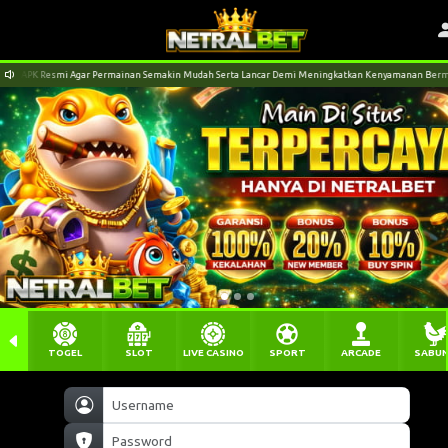
PK Resmi Agar Permainan Semakin Mudah Serta Lancar Demi Meningkatkan Kenyamanan Bermain A
TOGEL
SLOT
LIVE CASINO
SPORT
ARCADE
SABU