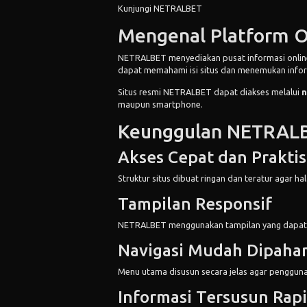
Mengenal Platform 
NETRALBET menyediakan pusat informasi onlin
dapat memahami isi situs dan menemukan inform
Situs resmi NETRALBET dapat diakses melalui
n
maupun smartphone.
Keunggulan NETRAL
Akses Cepat dan Praktis
Struktur situs dibuat ringan dan teratur agar 
Tampilan Responsif
NETRALBET menggunakan tampilan yang dapat me
Navigasi Mudah Dipaha
Menu utama disusun secara jelas agar penggun
Informasi Tersusun Rapi