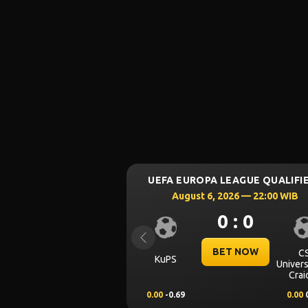
5/8/2026
5/8/2026
6/8/20
SG METRO
M
8814
6/8/2026
UEFA EUROPA LEAGUE QUALIFI
August 6, 2026 — 22:59 WIB
0 : 0
Previous
BET NOW
Jagiellonia
Range
Bialystok
0.00
-0.92
0.00