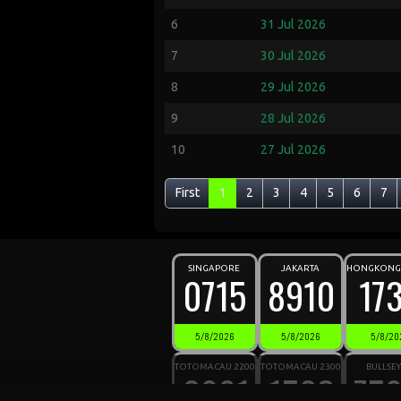
6
31 Jul 2026
7
30 Jul 2026
8
29 Jul 2026
9
28 Jul 2026
10
27 Jul 2026
First
1
2
3
4
5
6
7
SINGAPORE
JAKARTA
HONGKONG
0715
8910
17
5/8/2026
5/8/2026
5/8/20
TOTOMACAU 2200
TOTOMACAU 2300
BULLSE
0991
1563
75