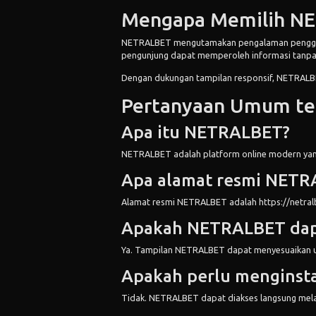
Mengapa Memilih N
NETRALBET mengutamakan pengalaman pengguna me
pengunjung dapat memperoleh informasi tanpa
Dengan dukungan tampilan responsif, NETRALBE
Pertanyaan Umum t
Apa itu NETRALBET?
NETRALBET adalah platform online modern yang 
Apa alamat resmi NETR
Alamat resmi NETRALBET adalah
https://netra
Apakah NETRALBET dapa
Ya. Tampilan NETRALBET dapat menyesuaikan uk
Apakah perlu menginstal
Tidak. NETRALBET dapat diakses langsung mela
Akses Platform Res