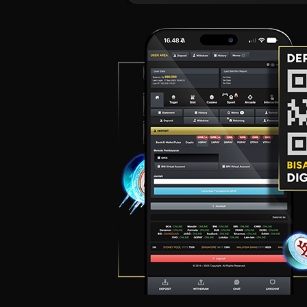
BC
CIM
PAN
BS