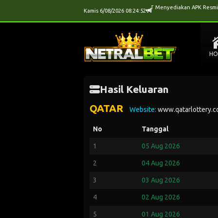
NETRALBET Menyediakan APK Resmi Agar P
Kamis 6/08/2026 08:24:52
HO
Hasil Keluaran
QATAR
Website:
www.qatarlottery.
No
Tanggal
1
05 Aug 2026
2
04 Aug 2026
3
03 Aug 2026
4
02 Aug 2026
5
01 Aug 2026