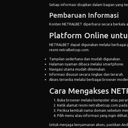
Setiap informasi disajikan dalam bagian yang
Pembaruan Informasi
Konten NETRALBET diperbarui secara berkala ag
Platform Online untu
NETRALBET dapat digunakan melalui berbagai 
resmi netralbetcup.com.
Tampilan sederhana dan mudah digunakan.
Halaman nyaman dibaca melalui smartphone.
Navigasi utama mudah ditemukan.
Informasi disusun secara ringkas dan terarah.
Akses tersedia melalui berbagai browser moder
Cara Mengakses NE
Buka browser melalui komputer atau perang
Ketik alamat resmi netralbetcup.com pada
Periksa kembali nama domain sebelum me
Pilih menu atau informasi yang ingin dilihat.
Untuk menjaga kenyamanan akses, pastikan And