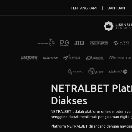
TENTANG KAMI
|
BANTUAN
|
NETRALBET Platf
Diakses
NETRALBET adalah platform online modern yang m
pengguna dapat menikmati pengalaman digital y
Platform NETRALBET dirancang dengan navigas
Kunjungi NETRALBET