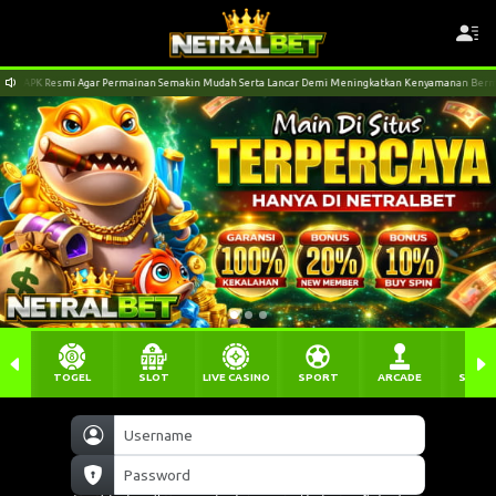
PK Resmi Agar Permainan Semakin Mudah Serta Lancar Demi Meningkatkan Kenyamanan Bermain An
TOGEL
SLOT
LIVE CASINO
SPORT
ARCADE
SABU