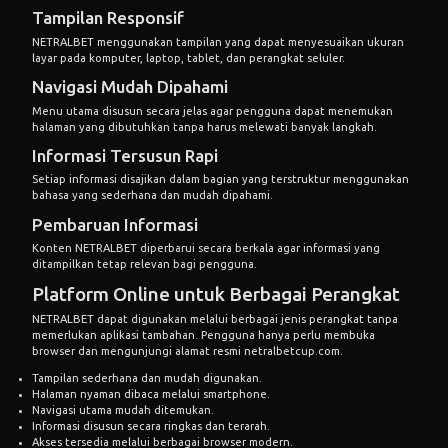
Tampilan Responsif
NETRALBET menggunakan tampilan yang dapat menyesuaikan ukuran
layar pada komputer, laptop, tablet, dan perangkat seluler.
Navigasi Mudah Dipahami
Menu utama disusun secara jelas agar pengguna dapat menemukan
halaman yang dibutuhkan tanpa harus melewati banyak langkah.
Informasi Tersusun Rapi
Setiap informasi disajikan dalam bagian yang terstruktur menggunakan
bahasa yang sederhana dan mudah dipahami.
Pembaruan Informasi
Konten NETRALBET diperbarui secara berkala agar informasi yang
ditampilkan tetap relevan bagi pengguna.
Platform Online untuk Berbagai Perangkat
NETRALBET dapat digunakan melalui berbagai jenis perangkat tanpa
memerlukan aplikasi tambahan. Pengguna hanya perlu membuka
browser dan mengunjungi alamat resmi netralbetcup.com.
Tampilan sederhana dan mudah digunakan.
Halaman nyaman dibaca melalui smartphone.
Navigasi utama mudah ditemukan.
Informasi disusun secara ringkas dan terarah.
Akses tersedia melalui berbagai browser modern.