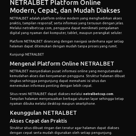
NETRALBET Platform Online
Modern, Cepat, dan Mudah Diakses
NETRALBET adalah platform online modern yang menghadirkan akses
praktis, tampilan responsif, serta informasi yang tersusun dengan jelas.
Melalui netralbetcup.com, pengguna dapat menikmati pengalaman
digital yang nyaman dari komputer, tablet, maupun perangkat seluler.
Platform NETRALBET dirancang dengan navigasi sederhana agar setiap
halaman dapat ditemukan dengan mudah tanpa proses yang rumit.
Kunjungi NETRALBET
Mengenal Platform Online NETRALBET
NETRALBET menyediakan pusat informasi online yang mengutamakan
kemudahan akses dan kenyamanan pengguna. Struktur halaman dibuat
ringkas sehingga pengunjung dapat memahami isi situs dan
menemukan informasi penting dengan lebih cepat.
Situs resmi NETRALBET dapat diakses melalui
netralbetcup.com
.
Tampilan halaman menyesuaikan berbagai ukuran layar sehingga tetap
nyaman dibuka melalui desktop maupun smartphone.
Keunggulan NETRALBET
Akses Cepat dan Praktis
Struktur situs dibuat ringan dan teratur agar halaman dapat diakses
dengan cepat serta mudah digunakan oleh setiap pengunjung.