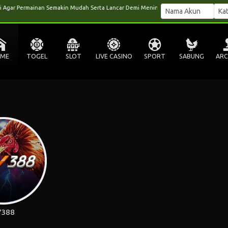
Permainan Semakin Mudah Serta Lancar Demi Meningkatkan Kenyamanan Bermain A
ME
TOGEL
SLOT
LIVE CASINO
SPORT
SABUNG
ARC
V388