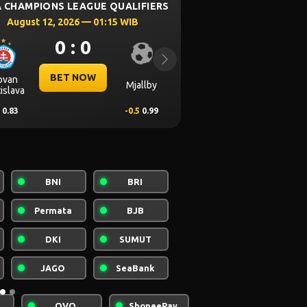
OTBALL F24 ELITE CLUB FRIENDLY
August 8, 2026 — 03:00 WIB
2 : 1
Next
BET NOW
e-
e-Arsenal
hester
ity
5
0.72
-0.25
-0.96
RI
DBS
NOBU
Maybank
JB
Sinarmas
Mega
UOB
MUT
Superbank
Allobank
SAQU
Bank