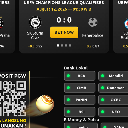
IERS
E-FOOTBALL F24 INTERNATIONAL
E-FO
FRIENDLY
August 8, 2026 — 03:00 WIB
0 : 0
Saint-
Manc
oise
BET NOW
e-Spain
e-England
C
1.00
0.2
0.00
-0.92
0.00
0.68
Bank Lokal
BCA
Mandiri
BNI
B
CIMB
Danamon
Permata
B
PANIN
OCBC
DKI
SU
BSI
NEO
JAGO
Sea
E Money & Pulsa