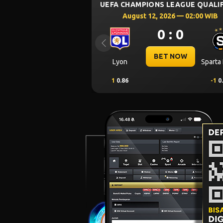
UEFA CHAMPIONS LEAGUE QUALIF
August 11, 2026 — 22:59 WIB
0 : 0
Previous
BET NOW
Union 
Bodo Glimt
Gill
0.75
0.82
-0.75