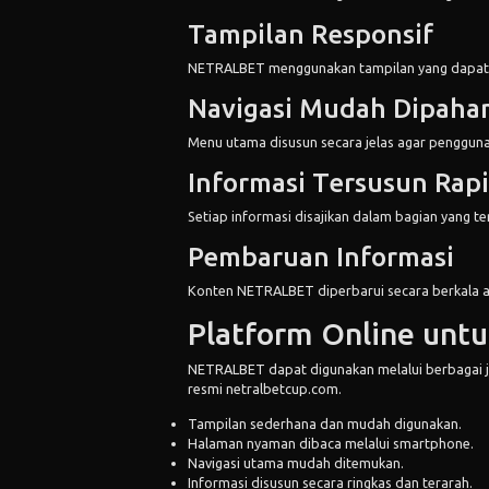
Struktur situs dibuat ringan dan teratur agar 
Tampilan Responsif
NETRALBET menggunakan tampilan yang dapat me
Navigasi Mudah Dipaha
Menu utama disusun secara jelas agar penggun
Informasi Tersusun Rapi
Setiap informasi disajikan dalam bagian yang
Pembaruan Informasi
Konten NETRALBET diperbarui secara berkala ag
Platform Online untu
NETRALBET dapat digunakan melalui berbagai 
resmi netralbetcup.com.
Tampilan sederhana dan mudah digunakan.
Halaman nyaman dibaca melalui smartphone.
Navigasi utama mudah ditemukan.