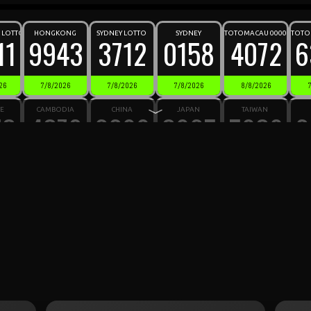
 LOTTO
HONGKONG
SYDNEY LOTTO
SYDNEY
TOTOMACAU 0000
TOTO
11
9943
3712
0158
4072
6
26
7/8/2026
7/8/2026
7/8/2026
8/8/2026
YE
CAMBODIA
CHINA
JAPAN
TAIWAN
53
4372
6699
3965
5838
6
26
7/8/2026
7/8/2026
7/8/2026
7/8/2026
7
ALAYSIA SIANG
MALAYSIA
MACAU
QATAR
KING KONG1
4519
7218
5825
3158
045
7/8/2026
7/8/2026
7/8/2026
7/8/2026
7/8/2026