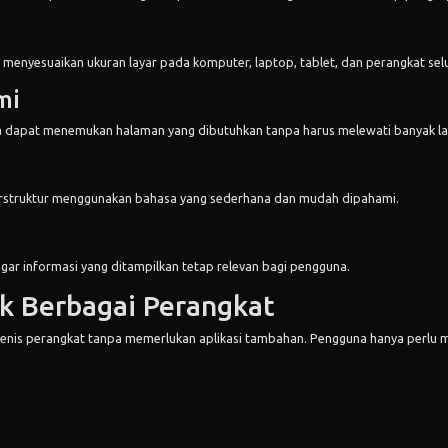
halaman dapat diakses dengan cepat serta mudah digunakan oleh setiap pengun
nyesuaikan ukuran layar pada komputer, laptop, tablet, dan perangkat selu
mi
a dapat menemukan halaman yang dibutuhkan tanpa harus melewati banyak la
 terstruktur menggunakan bahasa yang sederhana dan mudah dipahami.
ar informasi yang ditampilkan tetap relevan bagi pengguna.
k Berbagai Perangkat
jenis perangkat tanpa memerlukan aplikasi tambahan. Pengguna hanya perlu