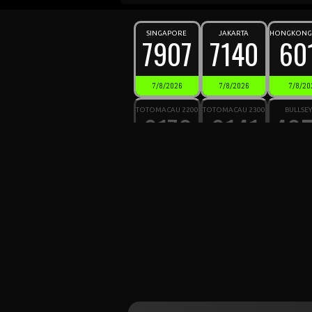
SINGAPORE
JAKARTA
HONGKONG
7907
7140
60
7/8/2026
7/8/2026
7/8/20
TOTOMACAU 2200
TOTOMACAU 2300
BULLSE
9178
9141
48
7/8/2026
7/8/2026
7/8/20
SG METRO
M
9123
7/8/2026