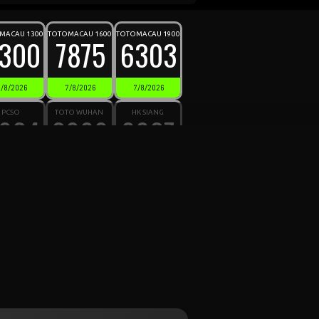
MACAU 1300
TOTOMACAU 1600
TOTOMACAU 1900
300
7875
6303
7/8/2026
7/8/2026
7/8/2026
PCSO
TOTO WUHAN
HK SIANG
964
6989
8867
/8/2026
8/8/2026
7/8/2026
KING KONG2
8
2898
7/8/2026