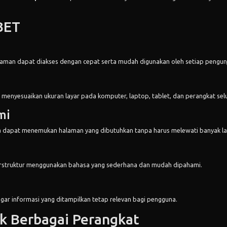
BET
halaman dapat diakses dengan cepat serta mudah digunakan oleh setiap pengun
nyesuaikan ukuran layar pada komputer, laptop, tablet, dan perangkat selu
mi
a dapat menemukan halaman yang dibutuhkan tanpa harus melewati banyak la
 terstruktur menggunakan bahasa yang sederhana dan mudah dipahami.
ar informasi yang ditampilkan tetap relevan bagi pengguna.
k Berbagai Perangkat