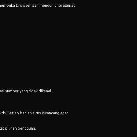
 membuka browser dan mengunjungi alamat
i sumber yang tidak dikenal.
s. Setiap bagian situs dirancang agar
at pilihan pengguna.