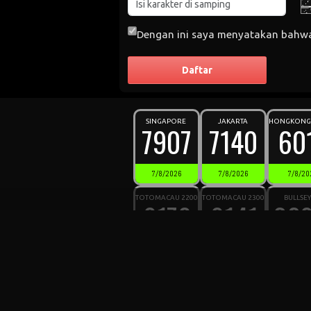
Dengan ini saya menyatakan bahw
SINGAPORE
JAKARTA
HONGKONG
7907
7140
60
7/8/2026
7/8/2026
7/8/20
TOTOMACAU 2200
TOTOMACAU 2300
BULLSE
9178
9141
62
7/8/2026
7/8/2026
8/8/20
SG METRO
M
4821