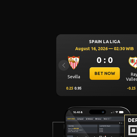
8/8/2026
UEFA CHAMPIONS LEAGUE QUALIF
August 12, 2026 — 01:30 WIB
0 : 0
Previous
BET NOW
SK Sturm
Fener
Graz
-0.5
0.95
0.5
0