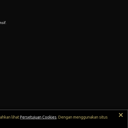
sif.
×
ahkan lihat
Persetujuan Cookies
. Dengan menggunakan situs