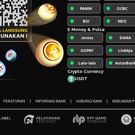
PANIN
OCBC
DKI
SUMUT
BSI
NEO
JAGO
SeaBan
E Money & Pulsa
Jenius
DANA
GOPAY
LinkAja
Lain-lain
AntarBan
Crypto Currency
USDT
PERATURAN
|
INFORMASI BANK
|
HUBUNGI KAMI
|
KEBIJAKAN P