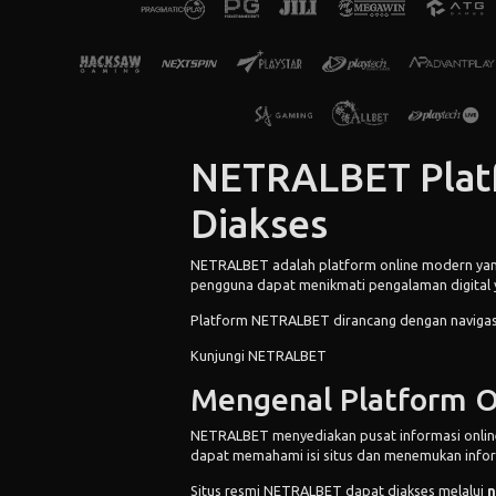
NETRALBET Platf
Diakses
NETRALBET adalah platform online modern yang m
pengguna dapat menikmati pengalaman digital y
Platform NETRALBET dirancang dengan navigas
Kunjungi NETRALBET
Mengenal Platform 
NETRALBET menyediakan pusat informasi onlin
dapat memahami isi situs dan menemukan inform
Situs resmi NETRALBET dapat diakses melalui
n