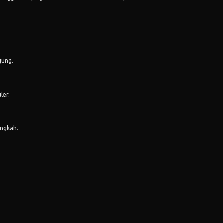
jung.
ler.
ngkah.