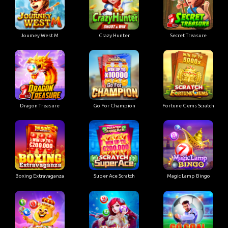
Joumey West M
Crazy Hunter
Secret Treasure
Dragon Treasure
Go For Champion
Fortune Gems Scratch
Boxing Extravaganza
Super Ace Scratch
Magic Lamp Bingo