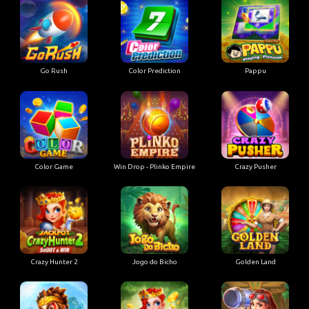
Go Rush
Color Prediction
Pappu
Color Game
Win Drop - Plinko Empire
Crazy Pusher
Crazy Hunter 2
Jogo do Bicho
Golden Land