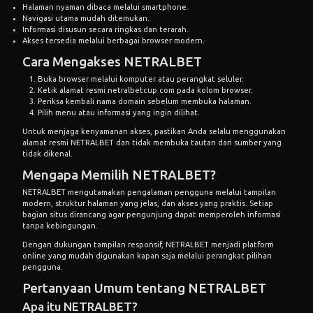
Halaman nyaman dibaca melalui smartphone.
Navigasi utama mudah ditemukan.
Informasi disusun secara ringkas dan terarah.
Akses tersedia melalui berbagai browser modern.
Cara Mengakses NETRALBET
Buka browser melalui komputer atau perangkat seluler.
Ketik alamat resmi netralbetcup.com pada kolom browser.
Periksa kembali nama domain sebelum membuka halaman.
Pilih menu atau informasi yang ingin dilihat.
Untuk menjaga kenyamanan akses, pastikan Anda selalu menggunakan
alamat resmi NETRALBET dan tidak membuka tautan dari sumber yang
tidak dikenal.
Mengapa Memilih NETRALBET?
NETRALBET mengutamakan pengalaman pengguna melalui tampilan
modern, struktur halaman yang jelas, dan akses yang praktis. Setiap
bagian situs dirancang agar pengunjung dapat memperoleh informasi
tanpa kebingungan.
Dengan dukungan tampilan responsif, NETRALBET menjadi platform
online yang mudah digunakan kapan saja melalui perangkat pilihan
pengguna.
Pertanyaan Umum tentang NETRALBET
Apa itu NETRALBET?