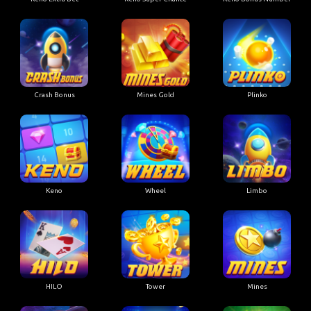
Crash Bonus
Mines Gold
Plinko
Keno
Wheel
Limbo
HILO
Tower
Mines