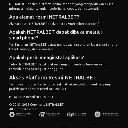
NETRALBET adalah platform online modern yang menyediakan akses
informasi melalui tampilan sederhana, cepat, dan responsif.
Apa alamat resmi NETRALBET?
Alamat resmi NETRALBET adalah
https://netralbetcup.com/
.
Apakah NETRALBET dapat dibuka melalui
smartphone?
Ya. Tampilan NETRALBET dapat menyesuaikan ukuran layar smartphone,
tablet, laptop, dan komputer.
Apakah perlu menginstal aplikasi?
Tidak. NETRALBET dapat diakses langsung melalui browser yang
tersedia pada perangkat pengguna.
Akses Platform Resmi NETRALBET
Temukan informasi terbaru dan nikmati akses platform online yang
praktis melalui situs resmi NETRALBET.
Buka Situs Resmi NETRALBET
© 2015 - 2026 Copyright NETRALBET.
All Rights Reserved.