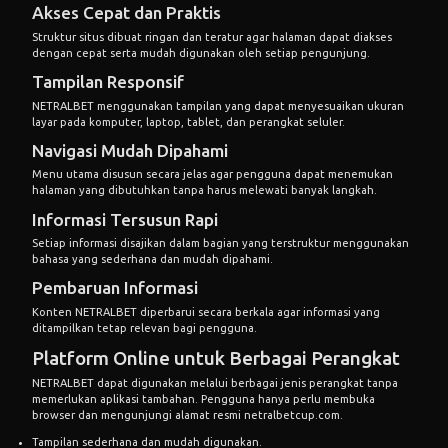
Akses Cepat dan Praktis
Struktur situs dibuat ringan dan teratur agar halaman dapat diakses
dengan cepat serta mudah digunakan oleh setiap pengunjung.
Tampilan Responsif
NETRALBET menggunakan tampilan yang dapat menyesuaikan ukuran
layar pada komputer, laptop, tablet, dan perangkat seluler.
Navigasi Mudah Dipahami
Menu utama disusun secara jelas agar pengguna dapat menemukan
halaman yang dibutuhkan tanpa harus melewati banyak langkah.
Informasi Tersusun Rapi
Setiap informasi disajikan dalam bagian yang terstruktur menggunakan
bahasa yang sederhana dan mudah dipahami.
Pembaruan Informasi
Konten NETRALBET diperbarui secara berkala agar informasi yang
ditampilkan tetap relevan bagi pengguna.
Platform Online untuk Berbagai Perangkat
NETRALBET dapat digunakan melalui berbagai jenis perangkat tanpa
memerlukan aplikasi tambahan. Pengguna hanya perlu membuka
browser dan mengunjungi alamat resmi netralbetcup.com.
Tampilan sederhana dan mudah digunakan.