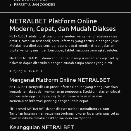
PERSETUJUAN COOKIES
NETRALBET Platform Online
Modern, Cepat, dan Mudah Diakses
NETRALBET adalah platform online modern yang menghadirkan akses
praktis, tampilan responsif, serta informasi yang tersusun dengan jelas.
Melalui netralbetcup.com, pengguna dapat menikmati pengalaman
digital yang nyaman dari komputer, tablet, maupun perangkat seluler.
Platform NETRALBET dirancang dengan navigasi sederhana agar setiap
halaman dapat ditemukan dengan mudah tanpa proses yang rumit.
Kunjungi NETRALBET
Mengenal Platform Online NETRALBET
NETRALBET menyediakan pusat informasi online yang mengutamakan
kemudahan akses dan kenyamanan pengguna. Struktur halaman dibuat
ringkas sehingga pengunjung dapat memahami isi situs dan
menemukan informasi penting dengan lebih cepat.
Situs resmi NETRALBET dapat diakses melalui
netralbetcup.com
.
Tampilan halaman menyesuaikan berbagai ukuran layar sehingga tetap
nyaman dibuka melalui desktop maupun smartphone.
Keunggulan NETRALBET