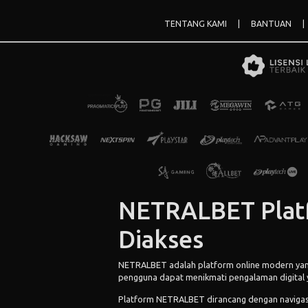
TENTANG KAMI
|
BANTUAN
|
NETRALBET Platf
Diakses
NETRALBET adalah platform online modern yang m
pengguna dapat menikmati pengalaman digital y