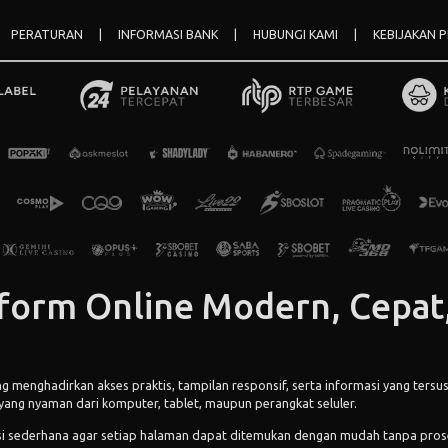
PERATURAN
|
INFORMASI BANK
|
HUBUNGI KAMI
|
KEBIJAKAN P
orm Online Modern, Cepat
enghadirkan akses praktis, tampilan responsif, serta informasi yang tersus
ang nyaman dari komputer, tablet, maupun perangkat seluler.