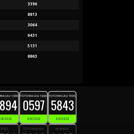
3396
8813
3064
6431
5131
8863
MACAU 1300
TOTOMACAU 1600
TOTOMACAU 1900
894
0597
5843
6/8/2026
6/8/2026
6/8/2026
PCSO
TOTO WUHAN
HK SIANG