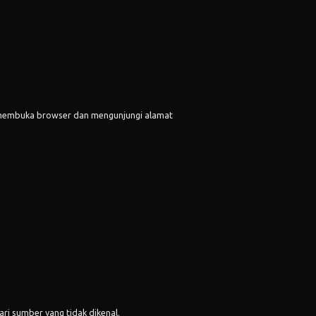
 membuka browser dan mengunjungi alamat