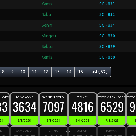
Kamis
SG - 833
Rabu
SG - 832
Senin
SG - 831
Minggu
SG - 830
Sabtu
SG - 829
Kamis
SG - 828
8
9
10
11
12
13
14
15
Last ( 53 )
 LOTTO
HONGKONG
SYDNEY LOTTO
SYDNEY
TOTOMACAU 0000
TOTO
83
3634
7097
4816
6529
9
26
6/8/2026
6/8/2026
6/8/2026
7/8/2026
YE
CAMBODIA
CHINA
JAPAN
TAIWAN