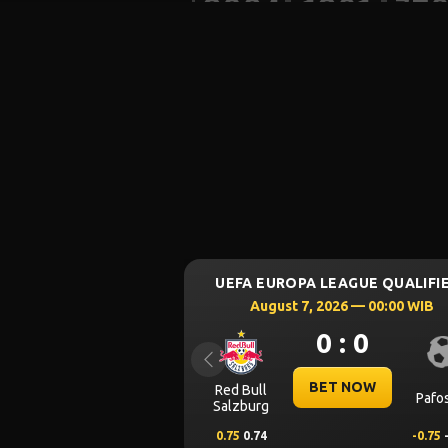
3064
1391
75
6/8/2026
6/8/2026
6/8/20
SG METRO
M
8814
6/8/2026
UEFA CHAMPIONS LEAGUE QUALIF
August 12, 2026 — 02:00 WIB
0 : 0
Previous
BET NOW
Lyon
Sparta
1
0.86
-1
0