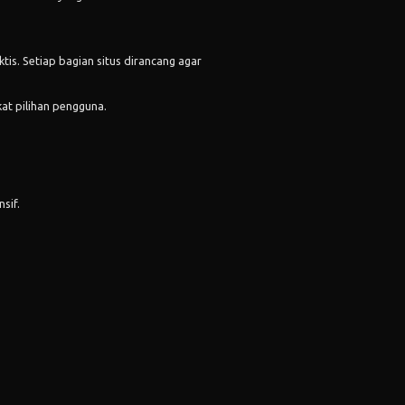
i sumber yang tidak dikenal.
s. Setiap bagian situs dirancang agar
at pilihan pengguna.
sif.