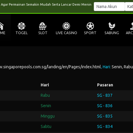
Permainan Semakin Mudah Serta Lancar Demi Meningkatkan Kenyamanan Bermain A
ME
TOGEL
SLOT
LIVE CASINO
SPORT
SABUNG
ARC
w.singaporepools.com.sg/landing/en/Pages/index.html
, Hari:
Senin, Rabu
Hari
Pasaran
Rabu
SG - 837
Senin
SG - 836
Minggu
SG - 835
Sabtu
SG - 834