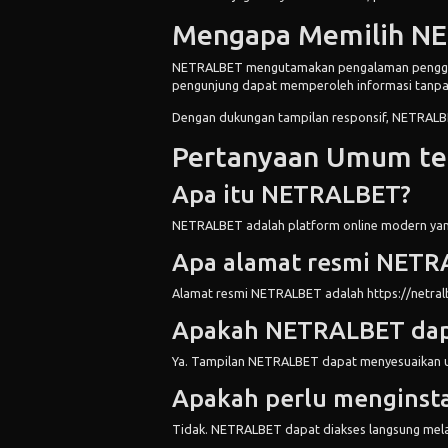
Untuk menjaga kenyamanan akses, pastikan And
Mengapa Memilih N
NETRALBET mengutamakan pengalaman pengguna me
pengunjung dapat memperoleh informasi tanpa
Dengan dukungan tampilan responsif, NETRALBE
Pertanyaan Umum t
Apa itu NETRALBET?
NETRALBET adalah platform online modern yang 
Apa alamat resmi NETR
Alamat resmi NETRALBET adalah
https://netra
Apakah NETRALBET dapa
Ya. Tampilan NETRALBET dapat menyesuaikan uk
Apakah perlu menginstal