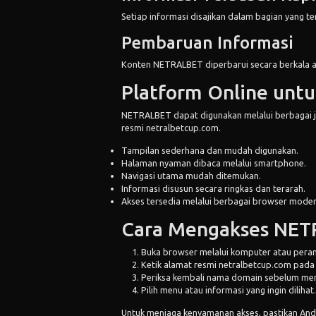
Informasi Tersusun Rapi
Setiap informasi disajikan dalam bagian yang
Pembaruan Informasi
Konten NETRALBET diperbarui secara berkala ag
Platform Online untu
NETRALBET dapat digunakan melalui berbagai 
resmi netralbetcup.com.
Tampilan sederhana dan mudah digunakan.
Halaman nyaman dibaca melalui smartphone.
Navigasi utama mudah ditemukan.
Informasi disusun secara ringkas dan terarah.
Akses tersedia melalui berbagai browser moder
Cara Mengakses NE
Buka browser melalui komputer atau perang
Ketik alamat resmi netralbetcup.com pada
Periksa kembali nama domain sebelum me
Pilih menu atau informasi yang ingin dilihat.